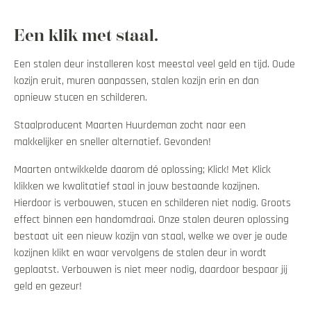
Hoe werkt klick
Een klik met staal.
Over Klick
Een stalen deur installeren kost meestal veel geld en tijd. Oude
kozijn eruit, muren aanpassen, stalen kozijn erin en dan
opnieuw stucen en schilderen.
Stalenbundel
Staalproducent Maarten Huurdeman zocht naar een
Veelgestelde vragen
makkelijker en sneller alternatief. Gevonden!
Maarten ontwikkelde daarom dé oplossing; Klick! Met Klick
Contact opnemen
klikken we kwalitatief staal in jouw bestaande kozijnen.
Hierdoor is verbouwen, stucen en schilderen niet nodig. Groots
Mijn account
effect binnen een handomdraai. Onze stalen deuren oplossing
bestaat uit een nieuw kozijn van staal, welke we over je oude
kozijnen klikt en waar vervolgens de stalen deur in wordt
geplaatst. Verbouwen is niet meer nodig, daardoor bespaar jij
geld en gezeur!