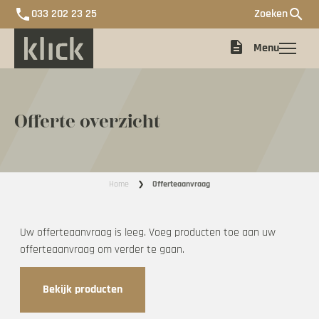
phone
search
033 202 23 25
Zoeken
description
Menu
Offerte overzicht
Deur met glas samenstellen
Dichte deuren
Home
Offerteaanvraag
Offerte
Uw offerteaanvraag is leeg. Voeg producten toe aan uw
offerteaanvraag om verder te gaan.
De Ontwerpboer X Klick
Bekijk producten
Impressie