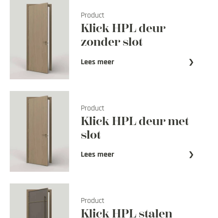
Product
Hoe werkt klick
Klick HPL deur
zonder slot
Over Klick
Lees meer
Stalenbundel
Veelgestelde vragen
Product
Klick HPL deur met
Contact opnemen
slot
Mijn account
Lees meer
Product
Klick HPL stalen