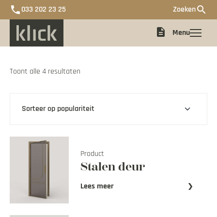
phone
search
033 202 23 25
Zoeken
description
Menu
Gesorteerd
Toont alle 4 resultaten
op
populariteit
Deur met glas samenstellen
Dichte deuren
Offerte
Product
Stalen deur
De Ontwerpboer X Klick
Lees meer
Impressie