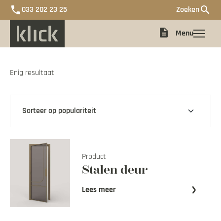
phone
search
033 202 23 25
Zoeken
description
Menu
Enig resultaat
Deur met glas samenstellen
Dichte deuren
Offerte
Product
Stalen deur
De Ontwerpboer X Klick
Lees meer
Impressie