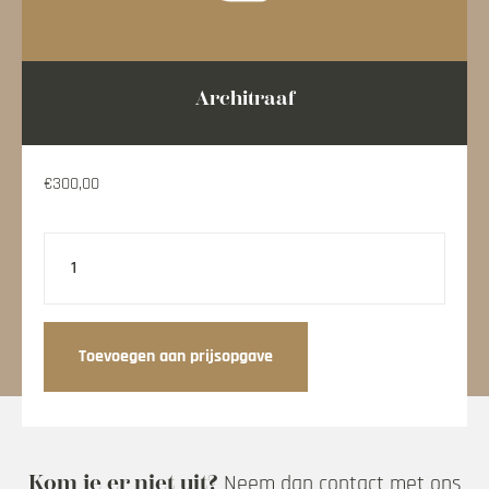
Hoe werkt klick
Architraaf
Over Klick
Stalenbundel
€
300,00
Veelgestelde vragen
Architraaf
aantal
Contact opnemen
Mijn account
Toevoegen aan prijsopgave
Kom je er niet uit?
Neem dan contact met ons