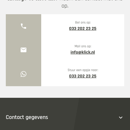
op.
Bel ons op:
phone
033 202 23 25
Mail ons op:
mail
info@klick.nl
Stuur een appje naar:
033 202 23 25
expand_more
Contact gegevens