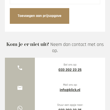
deur
met
slot
Toevoegen aan prijsopgave
aantal
Kom je er niet uit?
Neem dan contact met ons
op.
Bel ons op:
phone
033 202 23 25
Mail ons op:
mail
info@klick.nl
Stuur een appje naar: