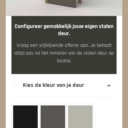
Hoe werkt klick
Over Klick
Configureer gemakkelijk jouw eigen stalen
deur.
Stalenbundel
Vraag een vrijblijvende offerte aan. Je betaalt
altijd pas na het inmeten van de stalen deur op
Veelgestelde vragen
locatie.
Contact opnemen
Kies de kleur van je deur
Mijn account