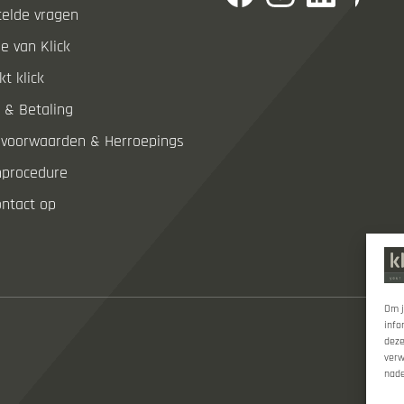
telde vragen
e van Klick
t klick
 & Betaling
evoorwaarden & Herroepingsrecht
nprocedure
ntact op
Om j
info
deze
verw
nade