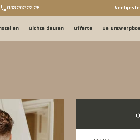
phone
033 202 23 25
Veelgeste
nstellen
Dichte deuren
Offerte
De Ontwerpboe
O