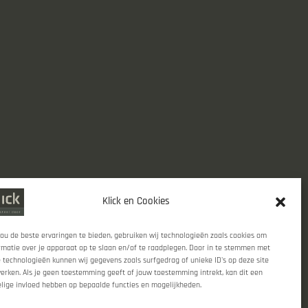
Klick en Cookies
ou de beste ervaringen te bieden, gebruiken wij technologieën zoals cookies om
rmatie over je apparaat op te slaan en/of te raadplegen. Door in te stemmen met
 technologieën kunnen wij gegevens zoals surfgedrag of unieke ID's op deze site
erken. Als je geen toestemming geeft of jouw toestemming intrekt, kan dit een
lige invloed hebben op bepaalde functies en mogelijkheden.