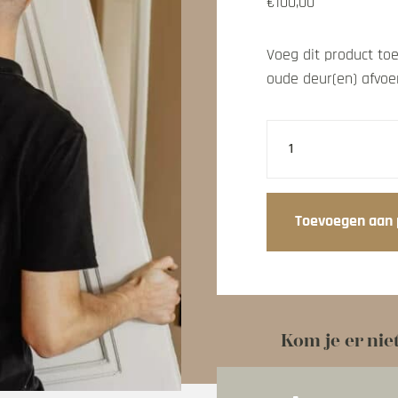
€
100,00
Voeg dit product toe
oude deur(en) afvoe
Oude
deur
afvoeren
aantal
Toevoegen aan 
Kom je er niet