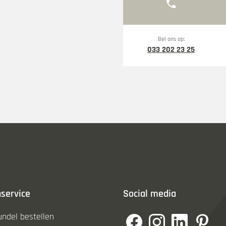
phone
Bel ons op:
033 202 23 25
service
Social media
undel bestellen