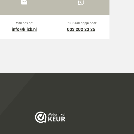
mail
Mail ons op:
Stuur een appje naar:
info@klick.nl
033 202 23 25