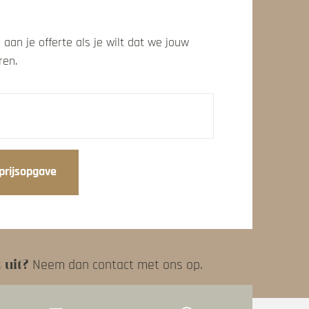
 aan je offerte als je wilt dat we jouw
ren.
prijsopgave
 uit?
Neem dan contact met ons op.