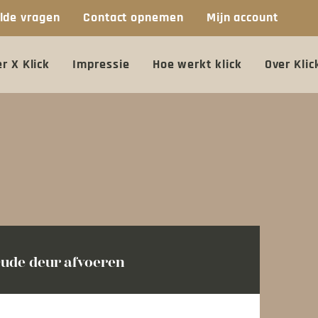
lde vragen
Contact opnemen
Mijn account
r X Klick
Impressie
Hoe werkt klick
Over Klic
ude deur afvoeren