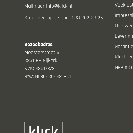
Veelges
Mail naar info@klick.nl
Impressi
Stuur een appje naar 033 202 23 25
Hoe werk
Levering
Bezoekadres:
Garanti
Meesterstraat 5
Klachte
3861 RE Nijkerk
Neem co
KVK: 42017373
Btw: NL869309481B01