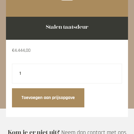
Hoe werkt klick
Stalen taatsdeur
Over Klick
Stalenbundel
€
4.444,00
Veelgestelde vragen
Stalen
taatsdeur
Contact opnemen
aantal
Mijn account
Toevoegen aan prijsopgave
Kom je er niet uit?
Neem dan contact met ons