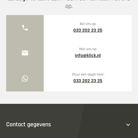
op.
Bel ons op:
phone
033 202 23 25
Mail ons op:
mail
info@klick.nl
Stuur een appje naar:
033 202 23 25
expand_more
Contact gegevens